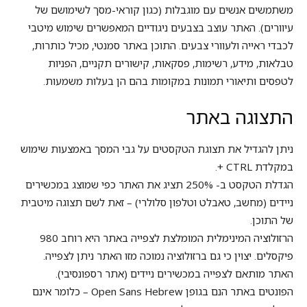
משתמשים אנשים עם מוגבלות (כגון קוראי-מסך לשימושם של
עיוורים). האתר עוצב בצבעים ניגודיים המאפשרים שימוש מיטבי
לכבדי ראייה ולעוורי צבעים. התוכן באתר סמנטי, מכיל כותרות,
טבלאות, מידע, רשימות, פסקאות, קישורים תקניים, הפניות
לטפסים ותיאורי תמונות במקומות בהם הן בעלות משמעות.
התצוגה באתר
ניתן להגדיל את תצוגת הטקסטים על גבי המסך באמצעות שימוש
במקלדת CTRL +.
הגדלת הטקסט ב- 250% תציג את האתר כפי שמוצג במכשירים
ניידים (מחשב, טאבלט וטלפון סלולרי) – זאת לשם תצוגה מיטבית
של התוכן.
הרזולוציה המינימלית המומלצת לצפייה באתר היא רוחב 980
פיקסלים. יצוין כי גם ברזולוציה נמוכה מזו האתר ניתן לצפייה.
האתר מותאם לצפייה במכשירים ניידים (אתר רספונסיבי).
הפונטים באתר הנם בגופן Open Sans Hebrew – כלומר אינם