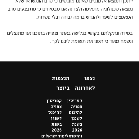
ייתכן ותמצאו אלמנטים שאינם מונגשים כי טרם הונגשו או שלא
נמצאה טכנולוגיה מתאימה ולצד זה אנו מבטיחים כי מתבצעים מרב
המאמצים לשפר ולהנגיש ברמה גבוהה ובלי פשרות.
במידה ונתקלתם בקושי בגלישה באתר וצפייה בתוכנו אנו מתנצלים
ונשמח מאוד כי תפנו את תשומת ליבנו לכך .
נצפו
הנצפות
לאחרונה
ביוצר
קפריסין
קפריסין
צפויה
צפויה
להיכנס
להיכנס
לשנגן
לשנגן
בשנת
בשנת
2026
2026
והישראלים
והישראלים