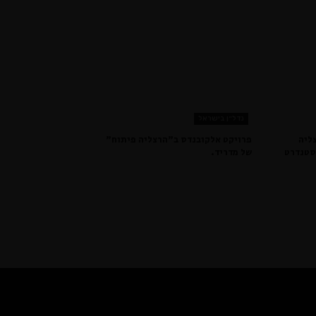
נדל״ן בישראל
ליה
פרויקט אלקובנדס ב״הרצליה פיתוח״
סטנדרט
של מדריד.