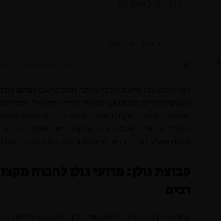
ייחודיות בשוק זה.
0
2273
יוני 1, 2025
ת
כבר כמעט שנה מהאסון הכבד שפקד אותנו ביישובי הדרום ומל
היבטים כלכליים מגוונים וגם על שוק הנדל"ן הישראלי. "המלחמה
מסוימת, במיוחד בשוק היד השנייה ויזמים רבים מתקשים להתחי
גבוהות" עם זאת, הוא מדגיש, כי הביקוש לדיור ממשיך להיות גבו
אנשים מחו"ל. הצורך בדיור לא נעלם ודווקא במצב הנוכחי ישנן הר
קבוצת גולן: מרועי גולן לחברה מקצ
רבים
קבוצת גולן הינה חברה להשקעות נדל"ן בשוק הישראלי וגם בחו