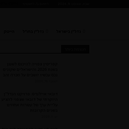
enu items!
שבת, אוגוסט 8, 2026
לחתום ב/ להצטרף
נדל״ן בישראל
נדל״ן בחו״ל
הייטק
הנצפות ביותר
קפריסין צפויה להיכנס לשנגן
בשנת 2026 והישראלים שקונים
נכס עכשיו יושבים על מכרה זהב
דצמבר 15, 2025
דובאי איילנדס: פרויקט הנדל"ן
היוקרתי של דובאי שצפוי להציע
עליית ערך של עשרות אחוזים
בשנים הקרובות
יוני 1, 2025