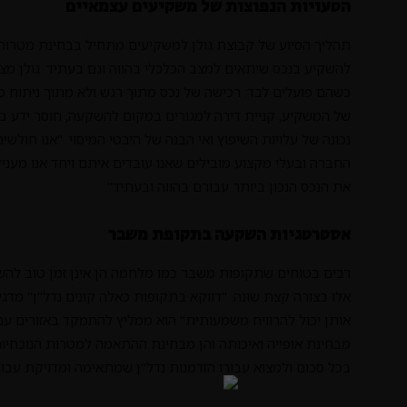
הטעויות הנפוצות של משקיעים עצמאיים
תהליך הסיוע של קבוצת גולן למשקיעים מתחיל בבחינת מטרות
להשקיע בנכס שיתאים למצב הכלכלי בהווה וגם בעתיד. גולן מצ
כשהם פועלים לבד: רכישה של נכס מתוך רגש ולא מתוך ניתוח מ
של המשקיע, קניית דירה למגורים במקום להשקעה, חוסר ידע 
נכונה של עלויות השיפוץ ואי הבנה של היבטי המיסוי. "אנו חולשי
החברה ובעלי מקצוע מובילים שאנו עובדים איתם ויחד אנו מע
את הנכס הנכון ביותר עבורם בהווה ובעתיד".
אסטרטגיות השקעה בתקופת משבר
רבים בטוחים שתקופות משבר כמו מלחמה הן אינן זמן טוב להש
אלו בצורה קצת שונה. "דווקא בתקופות כאלה קונים נדל"ן" מדגיש 
אותן יכול להרוויח משמעותית" הוא ממליץ להתמקד באזורים עם 
מבחינת אופייה ואיכותה והן מבחינת ההתאמה למטרות הנוכחיות ו
בכל סכום ולמצוא עבורו הזדמנות נדל"ן שמתאימה ומדויקת עבורו