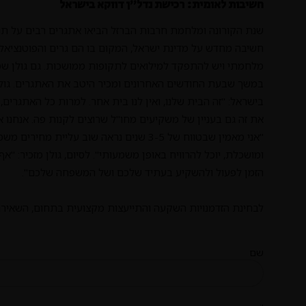
חשיבות לאומית: רכישת נדל"ן דווקא בישראל
שנת הקורונה ומלחמת חרבות הברזל הביאו אתגרים רבים על תו
חשיבה מחדש על מדינת ישראל, המקום בו הם גרים והפוטנציאל ה
מלחמתי ויש להתפקד למילואים לתקופות ממושכות. גם גולן שמת
במשך שבעת החודשים האחרונים ומכיר היטב את האתגרים. גול
בישראל: "זה הבית שלנו, ואין לנו בית אחר. למרות כל האתגרים,
את זה גם בעניין של משקיעים מחו"ל שרוצים לקנות פה. אנחנו
"אני מאמין שבטווח של 3-5 שנים נראה שוב עלי
ומושכלת, יוכל להרוויח באופן משמעותי". לסיום, גולן מזכיר: "
הזמן לפעול ולהשקיע בעתיד שלכם ושל המשפחה שלכם".
לבחינת הזדמנויות השקעה והתייעצות מקצועית בתחום, השאירו 
שם