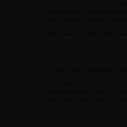
נשים בהשקעות נדל"ן ולסייע להם להגיע לחופש
ועי באמת, צריך צוות. היום אנחנו קבוצה של
לנו מאפשר למשקיעים להימנע מטעויות יקרות"
שכרת הנכס, כולל איתור העסקה, ניהול משא ומתן,
יפוצים, משכירים ומנהלים את השוכרים באופן
חי שכדאי לנצל אותן במידה ומדובר בעסקאות
ל הקשור להתחדשות עירונית, "יזמים גדולים
 למשקיעים קטנים לרכוש דירות במתחמים שעתידים
רות היד הראשונה, "יזמים מציעים כיום הטבות
, כמו תשלום של 10% עכשיו ו-90% בעוד 4-5 שנים. אבל צריך לבחון כל עסקה לגופה ולא להתפתות
עבור המשקיע ולסייע לו בהחלטה האם היא כדאית