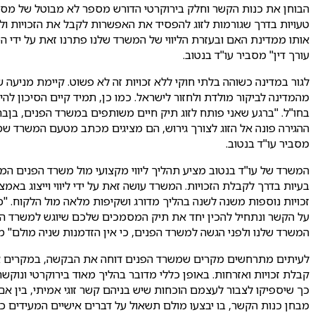
הבוחן את כנות הקשר וחלק בירוקרטי הדורש מספר לא מבוטל של מסמכ
טעויות בדרך שגורמות לזוג להפסיד את האפשרות לקבל את הזכויות 
אותו ממדינת האם ובעזרת הליווי של המשרד שלנו פתרנו זאת על ידי
עורך דין" מסביר עו"ד בנטוב.
לגור במדינה כשוהה בלתי חוקי ללא זכויות זה לא פשוט. קיימת מניעה
מהמדינה לביקור מולדת ולחזור לישראל. כמו כן, תמיד קיים הסיכון 
בחו"ל. "ברגע שאני פותח לזוג תיק חיים משותפים במשרד הפנים, בןב
ההגירה פונה אל הזוג לצורך גירוש, הם מציגים מכתב מטעם המשרד שמ
מסביר עו"ד בנטוב.
המשרד של עו"ד בנטוב מציע תהליך ליווי מקצועי מול משרד הפנים המ
בעיות בדרך לקבלת הזכויות. המשרד עושה זאת על ידי ליווי וייצוג ב
זכויות נוספות משנה לשנה בהליך מדורג ושקיפות מלאה מול הלקוח. "
על הקשר ונתחיל להכין יחד את תיק המסמכים שלכם שיוגש למשרד הפ
המשרד שלנו ולפני הגשה למשרד הפנים, כי אין הזדמנות שניה מולם" מ
לעיתים מתרחשים מקרים שמשרד הפנים דוחה את הבקשה, במקרים אלו המ
קבלת זכויות ואזרחות. באופן כללי מדובר בהליך מאוד בירוקרטי ונוקש
כך שיספיקו לצבור לעצמם הוכחות שיש בניהם קשר זוגי אמיתי, בין אם
מבחן כנות הקשר, בו יבצעו מולם תשאול על דברים אישיים המעידים כי