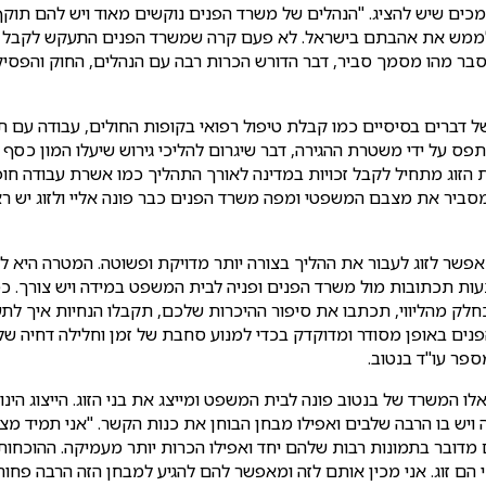
ים שיש להציג. "הנהלים של משרד הפנים נוקשים מאוד ויש להם תוקף 
ולממש את אהבתם בישראל. לא פעם קרה שמשרד הפנים התעקש לקבל מסמ
 הסבר מהו מסמך סביר, דבר הדורש הכרות רבה עם הנהלים, החוק והפס
 של דברים בסיסיים כמו קבלת טיפול רפואי בקופות החולים, עבודה עם
להיתפס על ידי משטרת ההגירה, דבר שיגרום להליכי גירוש שיעלו המון
ת הזוג מתחיל לקבל זכויות במדינה לאורך התהליך כמו אשרת עבודה חו
סביר את מצבם המשפטי ומפה משרד הפנים כבר פונה אליי ולזוג יש רא
אפשר לזוג לעבור את ההליך בצורה יותר מדויקת ופשוטה. המטרה היא ל
אמצעות תכתובות מול משרד הפנים ופניה לבית המשפט במידה ויש צורך. כ
כחלק מהליווי, תכתבו את סיפור ההיכרות שלכם, תקבלו הנחיות איך לת
נים באופן מסודר ומדוקדק בכדי למנוע סחבת של זמן וחלילה דחיה 
ספר עו"ד בנטוב.
שרד של בנטוב פונה לבית המשפט ומייצג את בני הזוג. הייצוג הינו ח
ה ויש בו הרבה שלבים ואפילו מבחן הבוחן את כנות הקשר. "אני תמיד מצ
 מדובר בתמונות רבות שלהם יחד ואפילו הכרות יותר מעמיקה. ההוכחות 
 הם זוג. אני מכין אותם לזה ומאפשר להם להגיע למבחן הזה הרבה פחות