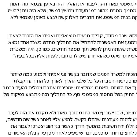
משפטי מאוד חזק. לעבור את ההליך הזה באופן עצמאי גורר המון
ך מסוים מהזוג כמו תעודת גירושין למשל, שלא היה ניתן להשיג
יקה בבית המשפט. את הדברים האלו קשה לבצע באופן עצמאי ללא
 תלוש שכר מסודר, קבלת תנאים סוציאליים ואפילו את הזכות לצאת
 כסף וימנעו את האפשרות להתחיל את התהליך מחדש כשצד אחד נמצא
פשית שאותה ניתן להשיג תוך מספר חודשים. כמו כן, היה ומשטרת
ש יותר שקט כשהוא יודע שיש לו כתובת לפנות אליה בכל בעיה"
הוכיח למשרד הפנים שמדובר בקשר זוגי אמיתי ולמנוע כמה שיותר
מו כן, ישנה הסברה על כל שלבי ההליך לאורך כל הדרך עד קבלת
עד את הזוגיות, תאתרו ממליצים שמכירים אתכם ויכולים להעיד בכתב
של התיק בשל מחסור במסמכי סף. כל התהליך הזה מתבצע בפיקוח של
שוב, שכן ייצוג עצמאי הינו מסובך מאוד ולא מקדם את הזוג לעבר
יע לזוגות מעורבים שהחלו בקשר, להגיע אליי לאחר כשלושה חודשים,
הללו יהיו חשובות בהמשך הדרך כאשר בני הזוג יצטרכו לעבור את
 לחוצים ויותר מוכנים, דבר שישפיע לאחר מכן על קבלת האישורים