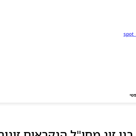
טי
י זוג מחו"ל הנקראים זוגות